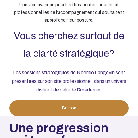
Une voie avancée pour les thérapeutes, coachs et
POUR LES ENTREPRENEUR.ES OU
professionnel·les de l’accompagnement qui souhaitent
approfondir leur posture.
DIRIGEANT.ES
Vous cherchez surtout de
la clarté stratégique?
Les sessions stratégiques de Noémie Langevin sont
présentées sur son site professionnel, dans un univers
distinct de celui de l’Académie.
Button
Une progression